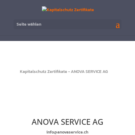
Seite wählen
Kontakt

KAPITALSCHUTZ
Nehmen Sie noch heute Kontakt zu uns auf.
ZERTIFIKATE
Schreiben Sie uns!
ANOVA SERVICE AG
info@anovaservice.ch